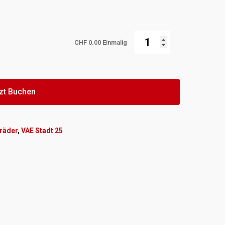
CHF
0.00
Einmalig
zt Buchen
rräder
,
VAE Stadt 25