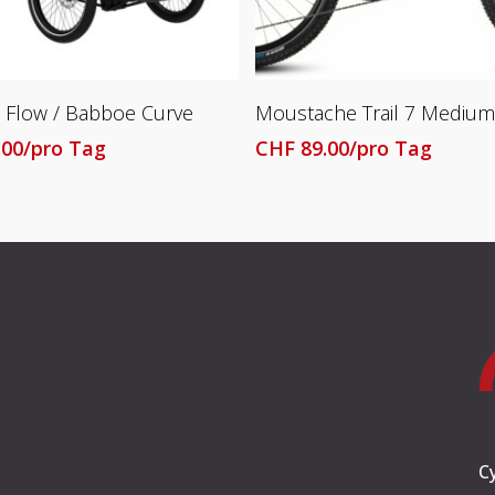
Lesen Sie Mehr
Lesen Sie Mehr
 Flow / Babboe Curve
Moustache Trail 7 Medium
.00
/pro Tag
CHF
89.00
/pro Tag
C