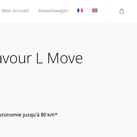
Mein Account
Einkaufswagen
avour L Move
 Autonomie jusqu’à 80 km*