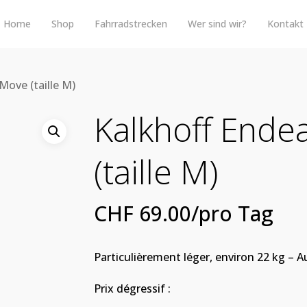
Home
Shop
Fahrradstrecken
Wer sind wir?
Kontakt
Move (taille M)
Kalkhoff Ende
(taille M)
CHF
69.00
/pro Tag
Particulièrement léger, environ 22 kg –
Prix dégressif :