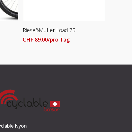
Lesen Sie Mehr
Riese&Muller Load 75
CHF
89.00
/pro Tag
yclable Nyon