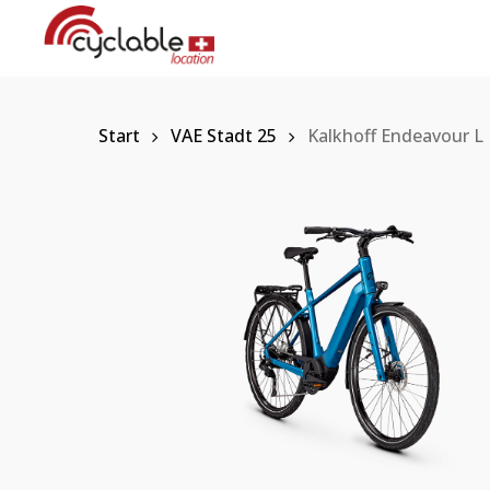
Skip
to
main
content
Start
VAE Stadt 25
Kalkhoff Endeavour L 