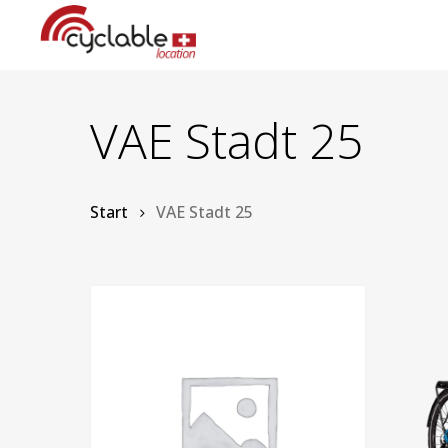
Skip
to
main
content
VAE Stadt 25
Start
VAE Stadt 25