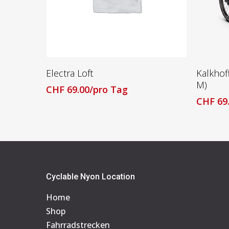
Lesen Sie Mehr
Electra Loft
Kalkhof
M)
CHF
69.00
/pro Tag
CHF
69
Cyclable Nyon Location
Home
Shop
Fahrradstrecken