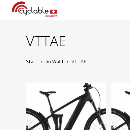
Skip
to
main
content
VTTAE
Start
Im Wald
VTTAE