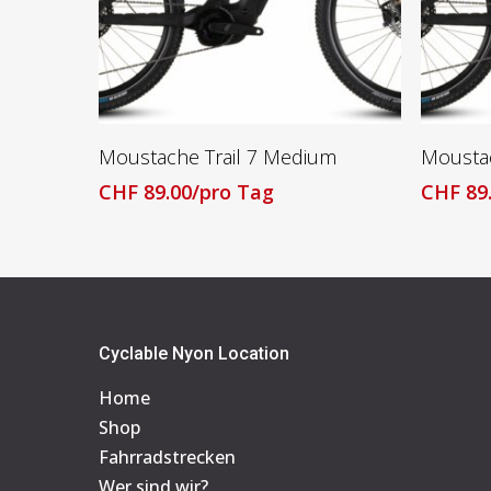
Lesen Sie Mehr
Moustache Trail 7 Medium
Mousta
CHF
89.00
/pro Tag
CHF
89
Cyclable Nyon Location
Home
Shop
Fahrradstrecken
Wer sind wir?