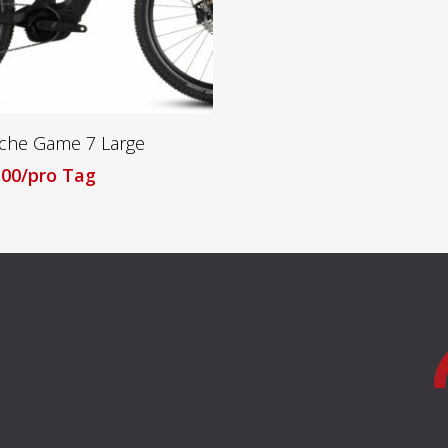
Lesen Sie Mehr
che Game 7 Large
.00
/pro Tag