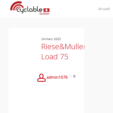
Skip
to
Accueil
main
content
Riese&Muller
Load
75
24 mars 2023
Riese&Muller
Load 75
0
admin1076