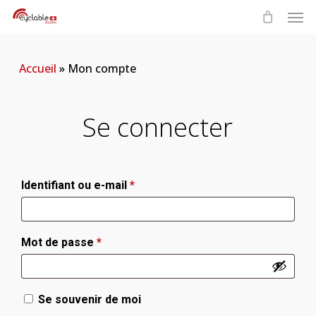
Skip
Men
to
main
content
Accueil
»
Mon compte
Se connecter
Obligatoire
Identifiant ou e-mail
*
Obligatoire
Mot de passe
*
Se souvenir de moi