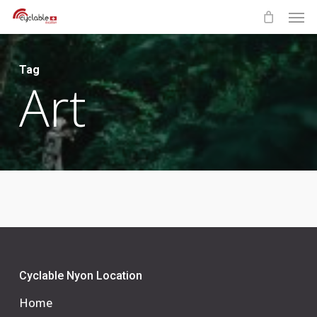
Skip
Men
to
main
content
Tag
Art
Cyclable Nyon Location
Home